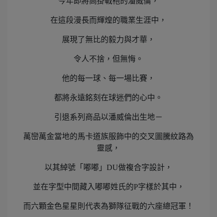
今年即將高掛戰袍的潘威倫，
在這段漫長而輝煌的職業生涯中，
展現了無比的毅力與才華，
令人不捨，但無悔。
他的每一球、每一場比賽，
都將永遠銘刻在球迷們的心中。
引退系列商品以潘威倫出生地－
萬巒萬金當地的馬卡道族服飾中的交叉圖騰紋路為
靈感，
以其綽號「嘟嘟」DU做複合字設計，
並在字型中間藏入嘟嘟姓氏的P字樣於其中，
而六顆金色星星則代表為獅隊征戰的六座總冠軍！