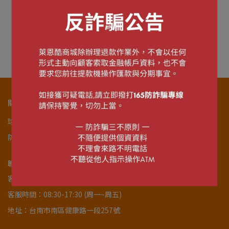
日🔶🔷
日🔶🔷
2026台日雙獅紀念球
2026台日雙獅限定白色萊
恩
NT$350
NT$480
加入購物車
已售完
關於我們
球隊官網
關於商城
服務條款
購物說明
退貨政策
隱私政策
防詐騙宣導
會員註冊
聯絡我們
聯絡資訊
客服專線：06-2153399
客服時間：08:30-17:30 (周一~周五)
地址：台南市南區健康路一段257號