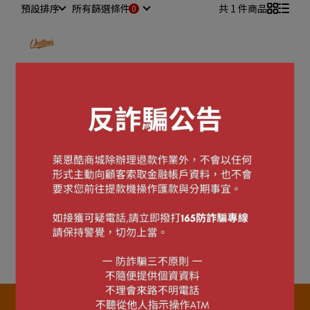
預設排序
所有篩選條件
共 1 件商品
☰ 美津濃球員系列 ☰
【MIZUNO 美津濃】2025
球員版 長袖風衣
NT$2,980
加入購物車