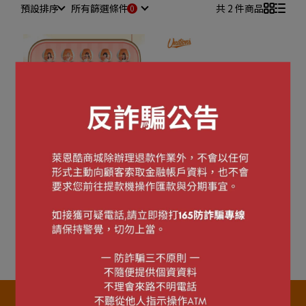
預設排序
所有篩選條件
共 2 件商品
🅤🅝🅘🅖🅘🅡🅛🅢
🅤🅝🅘🅖🅘🅡🅛🅢
2025 Unigirls 女孩肖像紀
2025 Unigirls女孩應援毛
念球
巾
NT$300
NT$450
加入購物車
加入購物車