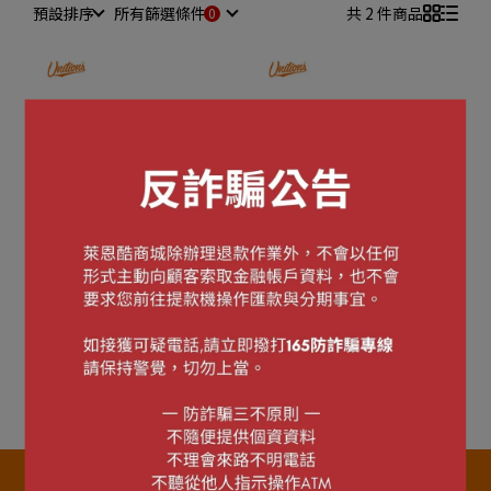
預設排序
所有篩選條件
共 2 件商品
古林睿煬2024中職MVP紀
古林睿煬旅日紀念球
念球
NT$350
NT$350
加入購物車
加入購物車