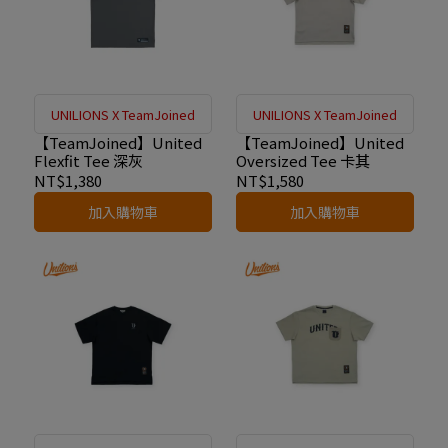
UNILIONS X TeamJoined
UNILIONS X TeamJoined
【TeamJoined】United
【TeamJoined】United
Flexfit Tee 深灰
Oversized Tee 卡其
NT$1,380
NT$1,580
加入購物車
加入購物車