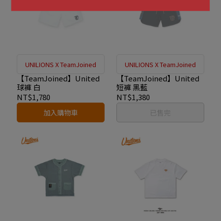
UNILIONS X TeamJoined
UNILIONS X TeamJoined
【TeamJoined】United
【TeamJoined】United
球褲 白
短褲 黑藍
NT$1,780
NT$1,380
加入購物車
已售完