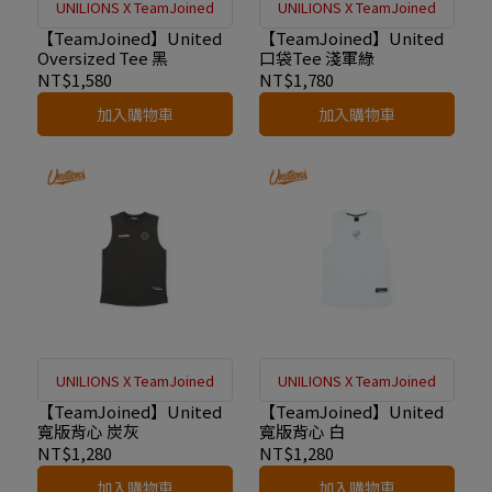
UNILIONS X TeamJoined
UNILIONS X TeamJoined
【TeamJoined】United
【TeamJoined】United
Oversized Tee 黑
口袋Tee 淺軍綠
NT$1,580
NT$1,780
加入購物車
加入購物車
UNILIONS X TeamJoined
UNILIONS X TeamJoined
【TeamJoined】United
【TeamJoined】United
寬版背心 炭灰
寬版背心 白
NT$1,280
NT$1,280
加入購物車
加入購物車