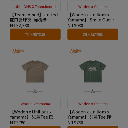
UNILIONS X TeamJoined
Woden x Yamama
【TeamJoined】United
【Woden x Unilions x
雙口袋球衣 -橄欖綠
Yamama】 Smile Out
Loud 標語Tee 白
NT$2,380
NT$980
加入購物車
加入購物車
Woden x Yamama
Woden x Yamama
【Woden x Unilions x
【Woden x Unilions x
Yamama】 兒童Tee 巴士
Yamama】 兒童Tee 揮棒
款
款
NT$780
NT$780